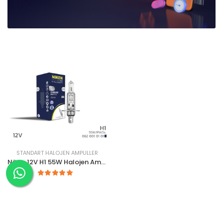
STANDART HALOJEN AMPULLER
Niken 12V H1 55W Halojen Ampul P14.5S